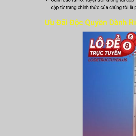
cập từ trang chính thức của chúng tôi là 
Ưu Đãi Độc Quyền Dành Ri