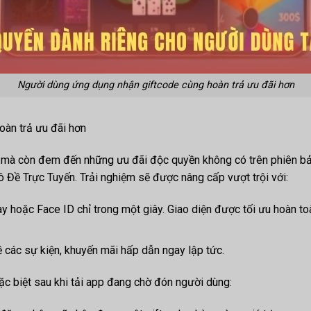
Người dùng ứng dụng nhận giftcode cùng hoàn trả ưu đãi hơn
àn trả ưu đãi hơn
ợi mà còn đem đến những ưu đãi độc quyền không có trên phiên bả
Đề Trực Tuyến. Trải nghiệm sẽ được nâng cấp vượt trội với:
y hoặc Face ID chỉ trong một giây. Giao diện được tối ưu hoàn toà
ề các sự kiện, khuyến mãi hấp dẫn ngay lập tức.
ặc biệt sau khi tải app đang chờ đón người dùng: