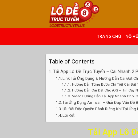
Bỏ
qua
nội
dung
TRANG CHỦ
NỔ H
Table of Contents
Tải App Lô Đề Trực Tuyến – Cài Nhanh 2 
Link Tải Ứng Dụng & Hướng Dẫn Cài Đặt Chi
Hướng Dẫn Từng Bước Chi Tiết Cài Đặt
Hướng Dẫn Cài Đặt Cho iOS – Tin Cậy N
Video Hướng Dẫn Tải App Nhanh Cho iO
Tải Ứng Dụng An Toàn – Giải Đáp Vấn Đề 
Ưu Đãi Độc Quyền Dành Riêng Khi Tải Ứng
Lời Kết
Tải App Lô Đ