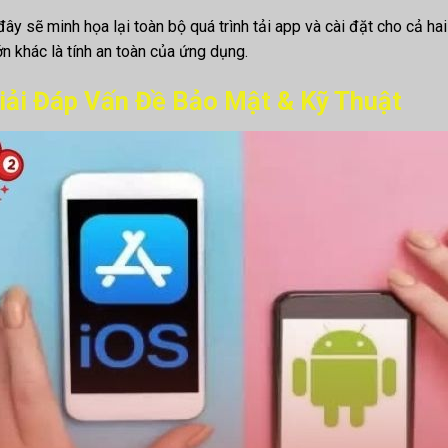
y sẽ minh họa lại toàn bộ quá trình tải app và cài đặt cho cả hai 
ớn khác là tính an toàn của ứng dụng.
iải Đáp Vấn Đề Bảo Mật & Kỹ Thuật