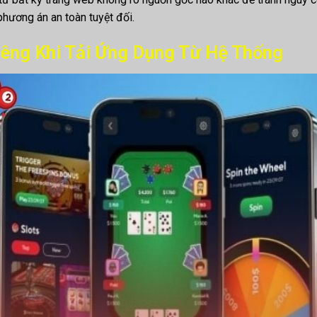
phương án an toàn tuyệt đối.
êng Khi Tải Ứng Dụng Từ Hệ Thống