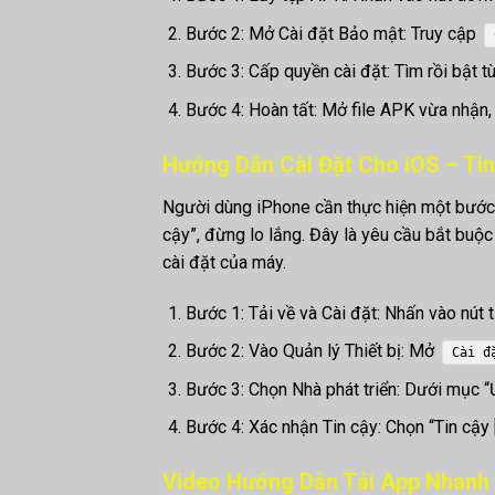
Bước 2: Mở Cài đặt Bảo mật: Truy cập
Bước 3: Cấp quyền cài đặt: Tìm rồi bật 
Bước 4: Hoàn tất: Mở file APK vừa nhận, 
Hướng Dẫn Cài Đặt Cho iOS – Tin
Người dùng iPhone cần thực hiện một bước 
cậy”, đừng lo lắng. Đây là yêu cầu bắt buộc
cài đặt của máy.
Bước 1: Tải về và Cài đặt: Nhấn vào nút t
Bước 2: Vào Quản lý Thiết bị: Mở
Cài đ
Bước 3: Chọn Nhà phát triển: Dưới mục “
Bước 4: Xác nhận Tin cậy: Chọn “Tin cậy 
Video Hướng Dẫn Tải App Nhanh