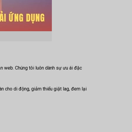
n web. Chúng tôi luôn dành sự ưu ái đặc
n cho di động, giảm thiểu giật lag, đem lại