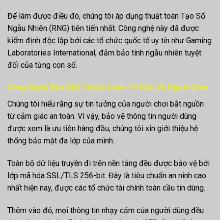
Để làm được điều đó, chúng tôi áp dụng thuật toán Tạo Số
Ngẫu Nhiên (RNG) tiên tiến nhất. Công nghệ này đã được
kiểm định độc lập bởi các tổ chức quốc tế uy tín như Gaming
Laboratories International, đảm bảo tính ngẫu nhiên tuyệt
đối của từng con số.
Công Nghệ Bảo Mật Chuẩn Quốc Tế Bảo Vệ Người Chơi
Chúng tôi hiểu rằng sự tin tưởng của người chơi bắt nguồn
từ cảm giác an toàn. Vì vậy, bảo vệ thông tin người dùng
được xem là ưu tiên hàng đầu, chúng tôi xin giới thiệu hệ
thống bảo mật đa lớp của mình.
Toàn bộ dữ liệu truyền đi trên nền tảng đều được bảo vệ bởi
lớp mã hóa SSL/TLS 256-bit. Đây là tiêu chuẩn an ninh cao
nhất hiện nay, được các tổ chức tài chính toàn cầu tin dùng.
Thêm vào đó, mọi thông tin nhạy cảm của người dùng đều