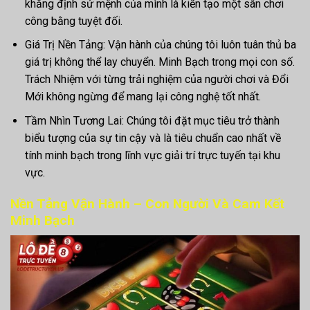
khẳng định sứ mệnh của mình là kiến tạo một sân chơi
công bằng tuyệt đối.
Giá Trị Nền Tảng: Vận hành của chúng tôi luôn tuân thủ ba
giá trị không thể lay chuyển. Minh Bạch trong mọi con số.
Trách Nhiệm với từng trải nghiệm của người chơi và Đổi
Mới không ngừng để mang lại công nghệ tốt nhất.
Tầm Nhìn Tương Lai: Chúng tôi đặt mục tiêu trở thành
biểu tượng của sự tin cậy và là tiêu chuẩn cao nhất về
tính minh bạch trong lĩnh vực giải trí trực tuyến tại khu
vực.
Nền Tảng Vận Hành – Con Người Và Cam Kết
Minh Bạch