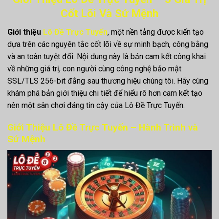
Cốt Lõi Và Sứ Mệnh
Giới thiệu
Lô Đề Trực Tuyến
, một nền tảng được kiến tạo
dựa trên các nguyên tắc cốt lõi về sự minh bạch, công bằng
và an toàn tuyệt đối. Nội dung này là bản cam kết công khai
về những giá trị, con người cùng công nghệ bảo mật
SSL/TLS 256-bit đằng sau thương hiệu chúng tôi. Hãy cùng
khám phá bản giới thiệu chi tiết để hiểu rõ hơn cam kết tạo
nên một sân chơi đáng tin cậy của Lô Đề Trực Tuyến.
Giới Thiệu Lô Đề Trực Tuyến – Hành Trình và
Sứ Mệnh