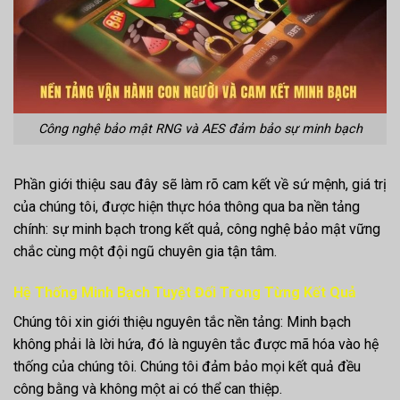
Công nghệ bảo mật RNG và AES đảm bảo sự minh bạch
Phần giới thiệu sau đây sẽ làm rõ cam kết về sứ mệnh, giá trị
của chúng tôi, được hiện thực hóa thông qua ba nền tảng
chính: sự minh bạch trong kết quả, công nghệ bảo mật vững
chắc cùng một đội ngũ chuyên gia tận tâm.
Hệ Thống Minh Bạch Tuyệt Đối Trong Từng Kết Quả
Chúng tôi xin giới thiệu nguyên tắc nền tảng: Minh bạch
không phải là lời hứa, đó là nguyên tắc được mã hóa vào hệ
thống của chúng tôi. Chúng tôi đảm bảo mọi kết quả đều
công bằng và không một ai có thể can thiệp.