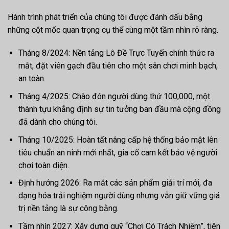
Hành trình phát triển của chúng tôi được đánh dấu bằng
những cột mốc quan trọng cụ thể cùng một tầm nhìn rõ ràng.
Tháng 8/2024: Nền tảng Lô Đề Trực Tuyến chính thức ra
mắt, đặt viên gạch đầu tiên cho một sân chơi minh bạch,
an toàn.
Tháng 4/2025: Chào đón người dùng thứ 100,000, một
thành tựu khẳng định sự tin tưởng ban đầu mà cộng đồng
đã dành cho chúng tôi.
Tháng 10/2025: Hoàn tất nâng cấp hệ thống bảo mật lên
tiêu chuẩn an ninh mới nhất, gia cố cam kết bảo vệ người
chơi toàn diện.
Định hướng 2026: Ra mắt các sản phẩm giải trí mới, đa
dạng hóa trải nghiệm người dùng nhưng vẫn giữ vững giá
trị nền tảng là sự công bằng.
Tầm nhìn 2027: Xây dựng quỹ “Chơi Có Trách Nhiệm”, tiên