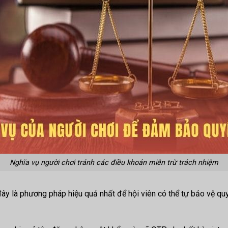
Nghĩa vụ người chơi tránh các điều khoản miễn trừ trách nhiệm
ây là phương pháp hiệu quả nhất để hội viên có thể tự bảo vệ quy