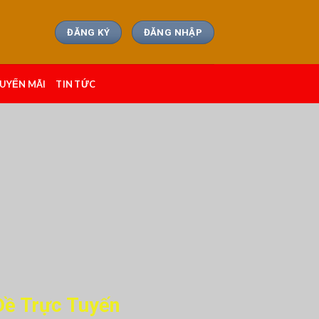
ĐĂNG KÝ
ĐĂNG NHẬP
UYẾN MÃI
TIN TỨC
Đề Trực Tuyến