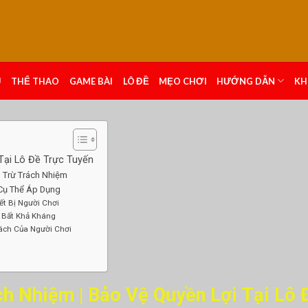
Ũ
THỂ THAO
GAME BÀI
LÔ ĐỀ
MẸO CHƠI
HƯỚNG DẪN
KH
Tại Lô Đề Trực Tuyến
 Trừ Trách Nhiệm
Cụ Thể Áp Dụng
t Bị Người Chơi
 Bất Khả Kháng
ách Của Người Chơi
ch Nhiệm | Bảo Vệ Quyền Lợi Tại Lô 