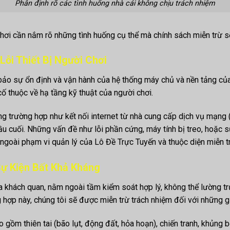
Phân định rõ các tình huống nhà cái không chịu trách nhiệm
chơi cần nắm rõ những tình huống cụ thể mà chính sách miễn trừ 
ỗi Thiết Bị Người Chơi
bảo sự ổn định và vận hành của hệ thống máy chủ và nền tảng của
ố thuộc về hạ tầng kỹ thuật của người chơi.
 trường hợp như kết nối internet từ nhà cung cấp dịch vụ mạng (I
ầu cuối. Những vấn đề như lỗi phần cứng, máy tính bị treo, hoặc sử
goài phạm vi quản lý của Lô Đề Trực Tuyến và thuộc diện miễn tr
Sự Kiện Bất Khả Kháng
a khách quan, nằm ngoài tầm kiểm soát hợp lý, không thể lường 
 hợp này, chúng tôi sẽ được miễn trừ trách nhiệm đối với những g
o gồm thiên tai (bão lụt, động đất, hỏa hoạn), chiến tranh, khủn