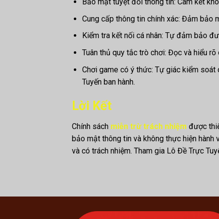
Bảo mật tuyệt đối thông tin: Cam kết khô
Cung cấp thông tin chính xác: Đảm bảo mọ
Kiểm tra kết nối cá nhân: Tự đảm bảo đườ
Tuân thủ quy tắc trò chơi: Đọc và hiểu r
Chơi game có ý thức: Tự giác kiểm soát q
Tuyến ban hành.
Lời Kết
Chính sách
miễn trừ trách nhiệm
được thiế
bảo mật thông tin và không thực hiện hành 
và có trách nhiệm. Tham gia Lô Đề Trực Tuy