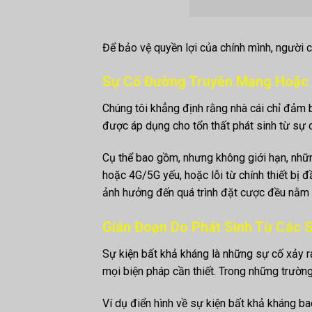
Để bảo vệ quyền lợi của chính mình, người 
Sự Cố Đường Truyền Mạng Hoặc L
Chúng tôi khẳng định rằng nhà cái chỉ đảm 
được áp dụng cho tổn thất phát sinh từ sự c
Cụ thể bao gồm, nhưng không giới hạn, những
hoặc 4G/5G yếu, hoặc lỗi từ chính thiết bị đ
ảnh hưởng đến quá trình đặt cược đều nằm n
Gián Đoạn Do Phát Sinh Từ Các 
Sự kiện bất khả kháng là những sự cố xảy r
mọi biện pháp cần thiết. Trong những trường
Ví dụ điển hình về sự kiện bất khả kháng ba