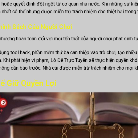
, hoặc quyết định đột ngột từ cơ quan nhà nước. Khi những sự kiện
 nhất có thể nhưng được miễn trừ trách nhiệm cho thiệt hại trong 
hính Sách Của Người Chơi
ượng hoàn toàn đối với mọi tổn thất của người chơi phát sinh từ 
ng tool hack, phần mềm thứ ba can thiệp vào trò chơi, tạo nhiều
 Khi phát hiện vi phạm, Lô Đề Trực Tuyến sẽ thực hiện quyền khóa t
ông cần báo trước. Nhà cái được miễn trừ trách nhiệm cho mọi kh
ể Giữ Quyền Lợi