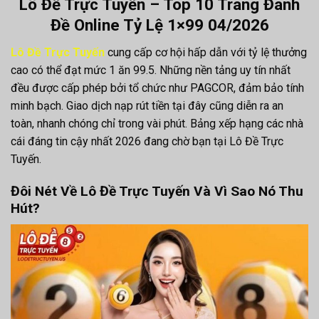
Lô Đề Trực Tuyến – Top 10 Trang Đánh
Đề Online Tỷ Lệ 1×99 04/2026
Lô Đề Trực Tuyến
cung cấp cơ hội hấp dẫn với tỷ lệ thưởng
cao có thể đạt mức 1 ăn 99.5. Những nền tảng uy tín nhất
đều được cấp phép bởi tổ chức như PAGCOR, đảm bảo tính
minh bạch. Giao dịch nạp rút tiền tại đây cũng diễn ra an
toàn, nhanh chóng chỉ trong vài phút. Bảng xếp hạng các nhà
cái đáng tin cậy nhất 2026 đang chờ bạn tại Lô Đề Trực
Tuyến.
Đôi Nét Về Lô Đề Trực Tuyến Và Vì Sao Nó Thu
Hút?