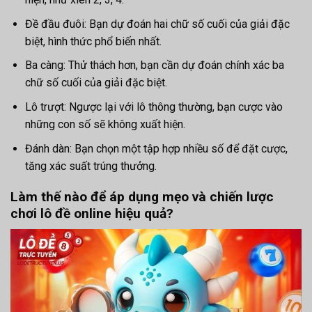
Đề đầu đuôi: Bạn dự đoán hai chữ số cuối của giải đặc
biệt, hình thức phổ biến nhất.
Ba càng: Thử thách hơn, bạn cần dự đoán chính xác ba
chữ số cuối của giải đặc biệt.
Lô trượt: Ngược lại với lô thông thường, bạn cược vào
những con số sẽ không xuất hiện.
Đánh dàn: Bạn chọn một tập hợp nhiều số để đặt cược,
tăng xác suất trúng thưởng.
Làm thế nào để áp dụng mẹo và chiến lược
chơi lô đề online hiệu quả?