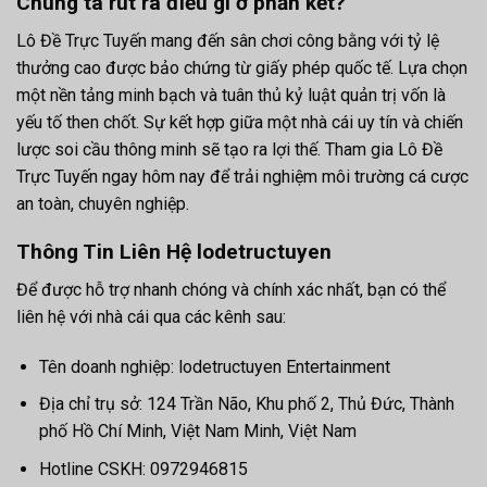
Chúng ta rút ra điều gì ở phần kết?
Lô Đề Trực Tuyến mang đến sân chơi công bằng với tỷ lệ
thưởng cao được bảo chứng từ giấy phép quốc tế. Lựa chọn
một nền tảng minh bạch và tuân thủ kỷ luật quản trị vốn là
yếu tố then chốt. Sự kết hợp giữa một nhà cái uy tín và chiến
lược soi cầu thông minh sẽ tạo ra lợi thế. Tham gia Lô Đề
Trực Tuyến ngay hôm nay để trải nghiệm môi trường cá cược
an toàn, chuyên nghiệp.
Thông Tin Liên Hệ lodetructuyen
Để được hỗ trợ nhanh chóng và chính xác nhất, bạn có thể
liên hệ với nhà cái qua các kênh sau:
Tên doanh nghiệp: lodetructuyen Entertainment
Địa chỉ trụ sở: 124 Trần Não, Khu phố 2, Thủ Đức, Thành
phố Hồ Chí Minh, Việt Nam Minh, Việt Nam
Hotline CSKH: 0972946815