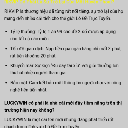
RIKVIP Có Phải Là Sự Trở Lại Của Một Huyền Thoại?
RIKVIP là thương hiệu đã từng rất nổi tiếng, sự trở lại của họ
mang đến nhiều cải tiến cho thế giới Lô Đề Trực Tuyến.
Tỷ lệ thưởng: Tỷ lệ 1 ăn 99 cho đề 2 số được áp dụng
cho tất cả các miền.
Tốc độ giao dịch: Nạp tiền qua ngân hàng chỉ mất 3 phút,
rút tiền khoảng 20 phút.
Khuyến mãi: Sự kiện “Đu dây tài xỉu” với giải thưởng lớn
thu hút nhiều người tham gia.
Bảo mật: Cam kết bảo mật thông tin người chơi với công
nghệ tiên tiến nhất.
LUCKYWIN có phải là nhà cái mới đầy tiềm năng trên thị
trường hiện nay không?
LUCKYWIN là một cái tên mới nhưng đang phát triển rất
nhanh trong lĩnh vực Lô Đề Trực Tuyến.