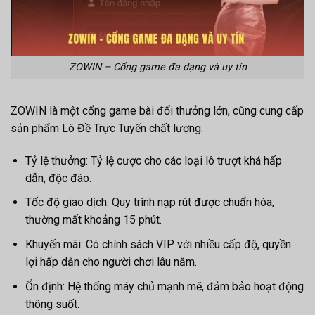
ZOWIN – Cổng game đa dạng và uy tín
ZOWIN là một cổng game bài đổi thưởng lớn, cũng cung cấp
sản phẩm Lô Đề Trực Tuyến chất lượng.
Tỷ lệ thưởng: Tỷ lệ cược cho các loại lô trượt khá hấp
dẫn, độc đáo.
Tốc độ giao dịch: Quy trình nạp rút được chuẩn hóa,
thường mất khoảng 15 phút.
Khuyến mãi: Có chính sách VIP với nhiều cấp độ, quyền
lợi hấp dẫn cho người chơi lâu năm.
Ổn định: Hệ thống máy chủ mạnh mẽ, đảm bảo hoạt động
thông suốt.