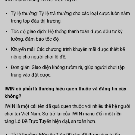
Tỷ lệ thưởng: Tỷ lệ trả thưởng cho các loại cược luôn nằm
trong top đầu thị trường.
Tốc độ giao dịch: Hệ thống thanh toán được đầu tư kỹ
lưỡng, đảm bảo tốc độ.
Khuyến mãi: Các chương trình khuyến mãi được thiết kế
riêng cho người chơi lô đề.
Đơn giản: Giao diện không rườm rà, giúp người chơi tập
trung vào đặt cược.
IWIN có phải là thương hiệu quen thuộc và đáng tin cậy
không?
IWIN là một cái tên đã quá quen thuộc với nhiều thế hệ người
chơi tại Việt Nam. Sự trở lại của IWIN mang đến một nền
tảng Lô Đề Trực Tuyến hiện đại, an toàn hơn.
Tỷ lệ thưởng: Mức ăn 1 ăn 99 cho đề được duy trì ổn