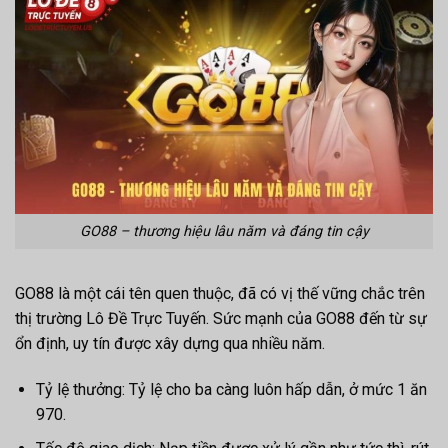
GO88 – thương hiệu lâu năm và đáng tin cậy
GO88 là một cái tên quen thuộc, đã có vị thế vững chắc trên
thị trường Lô Đề Trực Tuyến. Sức mạnh của GO88 đến từ sự
ổn định, uy tín được xây dựng qua nhiều năm.
Tỷ lệ thưởng: Tỷ lệ cho ba càng luôn hấp dẫn, ở mức 1 ăn
970.