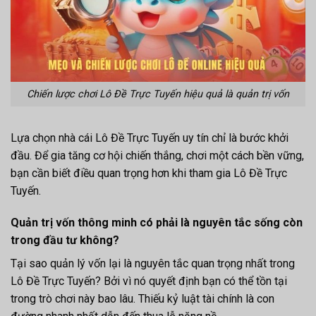
Chiến lược chơi Lô Đề Trực Tuyến hiệu quả là quản trị vốn
Lựa chọn nhà cái Lô Đề Trực Tuyến uy tín chỉ là bước khởi
đầu. Để gia tăng cơ hội chiến thắng, chơi một cách bền vững,
bạn cần biết điều quan trọng hơn khi tham gia Lô Đề Trực
Tuyến.
Quản trị vốn thông minh có phải là nguyên tắc sống còn
trong đầu tư không?
Tại sao quản lý vốn lại là nguyên tắc quan trọng nhất trong
Lô Đề Trực Tuyến? Bởi vì nó quyết định bạn có thể tồn tại
trong trò chơi này bao lâu. Thiếu kỷ luật tài chính là con