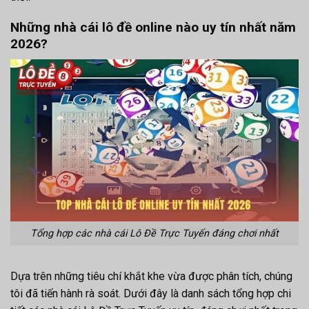
Những nhà cái lô đề online nào uy tín nhất năm
2026?
Tổng hợp các nhà cái Lô Đề Trực Tuyến đáng chơi nhất
Dựa trên những tiêu chí khắt khe vừa được phân tích, chúng
tôi đã tiến hành rà soát. Dưới đây là danh sách tổng hợp chi