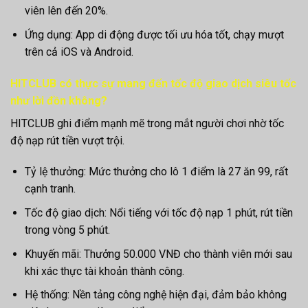
viên lên đến 20%.
Ứng dụng: App di động được tối ưu hóa tốt, chạy mượt
trên cả iOS và Android.
HITCLUB có thực sự mang đến tốc độ giao dịch siêu tốc
như lời đồn không?
HITCLUB ghi điểm mạnh mẽ trong mắt người chơi nhờ tốc
độ nạp rút tiền vượt trội.
Tỷ lệ thưởng: Mức thưởng cho lô 1 điểm là 27 ăn 99, rất
cạnh tranh.
Tốc độ giao dịch: Nổi tiếng với tốc độ nạp 1 phút, rút tiền
trong vòng 5 phút.
Khuyến mãi: Thưởng 50.000 VNĐ cho thành viên mới sau
khi xác thực tài khoản thành công.
Hệ thống: Nền tảng công nghệ hiện đại, đảm bảo không