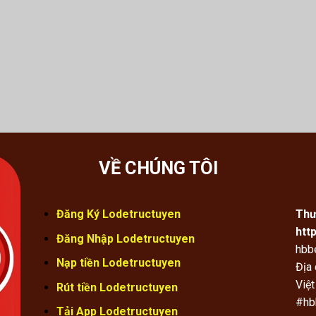
VỀ CHÚNG TÔI
Đăng Ký Lodetructuyen
Thư
htt
Đăng Nhập Lodetructuyen
hbb
Nạp tiền Lodetructuyen
Địa 
Việ
Rút tiền Lodetructuyen
#hb
Tải App Lodetructuyen