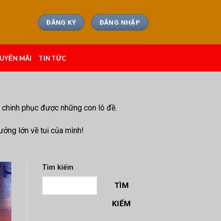
ĐĂNG KÝ
ĐĂNG NHẬP
UYẾN MÃI
TIN TỨC
i chinh phục được những con lô đề.
ưởng lớn về tui của mình!
Tìm kiếm
TÌM
KIẾM