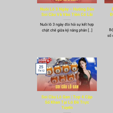
Nuôi Lô 3 Ngày – Hướng Dẫn
Soi Cầu Và Vào Tiền Có Lãi
Đ
Nuôi lô 3 ngày đòi hỏi sự kết hợp
Bộ
chặt chẽ giữa kỹ năng phân [...]
số 
25
Th12
Soi Cầu Lô Gan | Top 4 Cặp
Số Khan Tại Lô Đề Trực
Tuyến